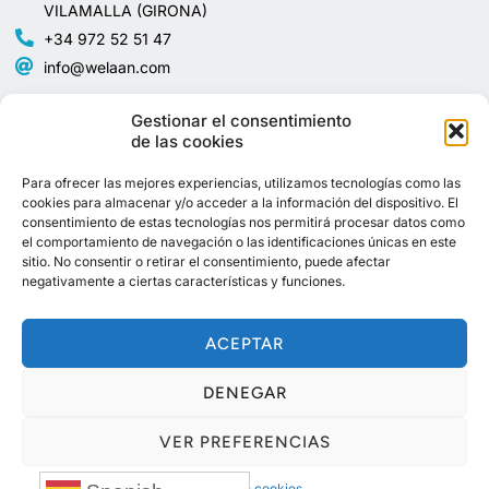
VILAMALLA (GIRONA)
+34 972 52 51 47
info@welaan.com
Avisos legales
Mapa del sitio
Gestionar el consentimiento
de las cookies
Política de privacidad
Home
Para ofrecer las mejores experiencias, utilizamos tecnologías como las
cookies para almacenar y/o acceder a la información del dispositivo. El
Aviso Legal
consentimiento de estas tecnologías nos permitirá procesar datos como
Tienda
el comportamiento de navegación o las identificaciones únicas en este
sitio. No consentir o retirar el consentimiento, puede afectar
Política de cookies (UE)
Categorias
negativamente a ciertas características y funciones.
Política de
Quiénes somos
devoluciones y
ACEPTAR
reembolsos
Contacto
DENEGAR
VER PREFERENCIAS
© 2026 Todos los derechos reservados a Welaan
Política de cookies