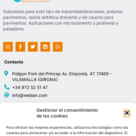
Soluciones para todo tipo de impermeabilizaciones, poliurea,
pavimentos, resina sintética drenante y de caucho para
pavimentos. Aplicaciones con microcemento y jardinería y
paisajismo.
Contacto
Polígon Pont del Príncep Av. Empordà, 47. 17469 -
VILAMALLA (GIRONA)
+34 972 52 51 47
info@welaan.com
Avisos legales
Mapa del sitio
Gestionar el consentimiento
de las cookies
Política de privacidad
Home
Para ofrecer las mejores experiencias, utilizamos tecnologías como las
cookies para almacenar y/o acceder a la información del dispositivo. El