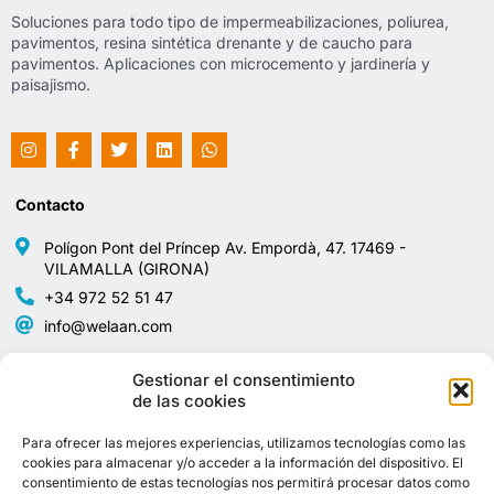
Soluciones para todo tipo de impermeabilizaciones, poliurea,
pavimentos, resina sintética drenante y de caucho para
pavimentos. Aplicaciones con microcemento y jardinería y
paisajismo.
Contacto
Polígon Pont del Príncep Av. Empordà, 47. 17469 -
VILAMALLA (GIRONA)
+34 972 52 51 47
info@welaan.com
Avisos legales
Mapa del sitio
Gestionar el consentimiento
de las cookies
Política de privacidad
Home
Para ofrecer las mejores experiencias, utilizamos tecnologías como las
cookies para almacenar y/o acceder a la información del dispositivo. El
Aviso Legal
consentimiento de estas tecnologías nos permitirá procesar datos como
Tienda