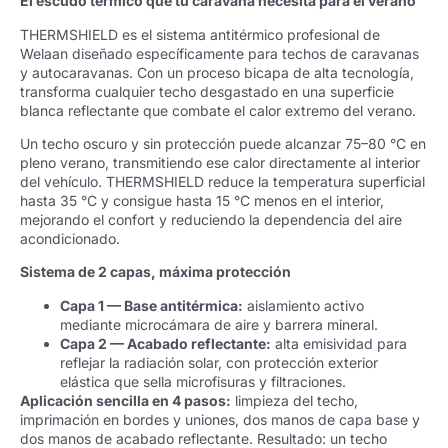
El escudo térmico que tu caravana necesita para el verano
THERMSHIELD es el sistema antitérmico profesional de
Welaan diseñado específicamente para techos de caravanas
y autocaravanas. Con un proceso bicapa de alta tecnología,
transforma cualquier techo desgastado en una superficie
blanca reflectante que combate el calor extremo del verano.
Un techo oscuro y sin protección puede alcanzar 75–80 °C en
pleno verano, transmitiendo ese calor directamente al interior
del vehículo. THERMSHIELD reduce la temperatura superficial
hasta 35 °C y consigue hasta 15 °C menos en el interior,
mejorando el confort y reduciendo la dependencia del aire
acondicionado.
Sistema de 2 capas, máxima protección
Capa 1 — Base antitérmica:
aislamiento activo
mediante microcámara de aire y barrera mineral.
Capa 2 — Acabado reflectante:
alta emisividad para
reflejar la radiación solar, con protección exterior
elástica que sella microfisuras y filtraciones.
Aplicación sencilla en 4 pasos:
limpieza del techo,
imprimación en bordes y uniones, dos manos de capa base y
dos manos de acabado reflectante. Resultado: un techo