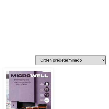
¿Te resistirás a este descuento
PRIMERA COMPRA? Descuento
5%
Indica cupon: PRIMERACOMPRA